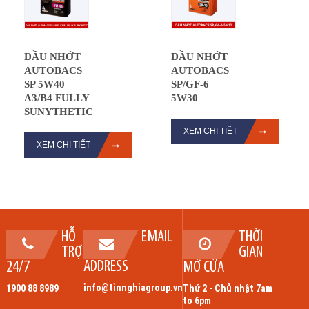
DẦU NHỚT
DẦU NHỚT
AUTOBACS
AUTOBACS
SP 5W40
SP/GF-6
A3/B4 FULLY
5W30
SUNYTHETIC
XEM CHI TIẾT
XEM CHI TIẾT
HỖ
EMAIL
THỜI
TRỢ
GIAN
ADDRESS
24/7
MỞ CỬA
info@tinnghiagroup.vn
1900 88 8989
Thứ 2 - Chủ nhật 7am
to 6pm