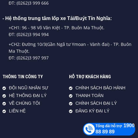
ĐT: (0262)3 999 666
- Hệ thống trung tâm lốp xe Tải/Buýt Tín Nghĩa:
+CH1: 96 - 98 Võ Văn Kiệt - TP. Buôn Ma Thuột.
ĐT: (0262)3 994 994
+CH2: Đường 10/3(Gần Ngã tư Ymoan - Vành đai) - TP. Buôn
Ma Thuột.
ĐT: (0262)3 997 997
THÔNG TIN CÔNG TY
HỖ TRỢ KHÁCH HÀNG
ĐỘI NGŨ NHÂN SỰ
CHÍNH SÁCH BẢO HÀNH
HỆ THỐNG ĐẠI LÝ
THANH TOÁN
VỀ CHÚNG TÔI
CHÍNH SÁCH ĐẠI LÝ
LIÊN HỆ
ĐĂNG KÝ ĐẠI LÝ
1900
Tổng đài hỗ trợ
88 89 89