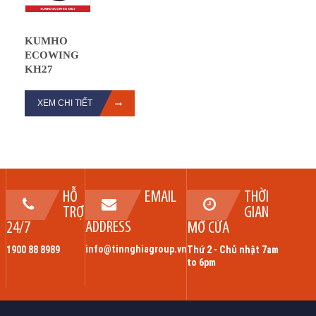
KUMHO
ECOWING
KH27
XEM CHI TIẾT
HỖ
EMAIL
THỜI
TRỢ
GIAN
ADDRESS
24/7
MỞ CỬA
info@tinnghiagroup.vn
1900 88 8989
Thứ 2 - Chủ nhật 7am
to 6pm