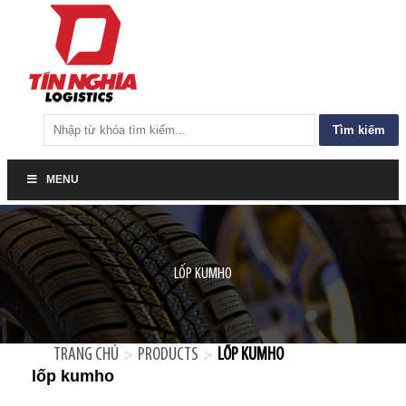
Tìm
kiếm
cho:
MENU
LỐP KUMHO
TRANG CHỦ
PRODUCTS
LỐP KUMHO
>
>
lốp kumho