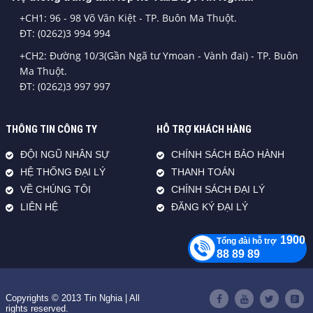
+CH1: 96 - 98 Võ Văn Kiệt - TP. Buôn Ma Thuột.
ĐT: (0262)3 994 994
+CH2: Đường 10/3(Gần Ngã tư Ymoan - Vành đai) - TP. Buôn
Ma Thuột.
ĐT: (0262)3 997 997
THÔNG TIN CÔNG TY
HỖ TRỢ KHÁCH HÀNG
ĐỘI NGŨ NHÂN SỰ
CHÍNH SÁCH BẢO HÀNH
HỆ THỐNG ĐẠI LÝ
THANH TOÁN
VỀ CHÚNG TÔI
CHÍNH SÁCH ĐẠI LÝ
LIÊN HỆ
ĐĂNG KÝ ĐẠI LÝ
1900
Tổng đài hỗ trợ
88 89 89
Copyrights © 2013 Tin Nghia | All
rights reserved.