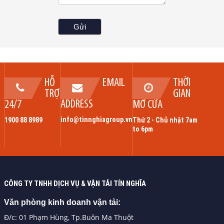
HỖ
EMAIL
THỜI
TRỢ
GIAN
ADDRESS
24/7
MỞ CỬA
info@tinnghiagroup.vn
1900 88 8989
Thứ 2 - Chủ nhật 7am
to 6pm
CÔNG TY TNHH DỊCH VỤ & VẬN TẢI TÍN NGHĨA
Văn phòng kinh doanh vận tải:
Đ/c: 01 Phạm Hùng, Tp.Buôn Ma Thuột