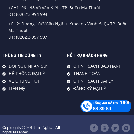
+CH1: 96 - 98 Võ Văn Kiệt - TP. Buôn Ma Thuột.
ĐT: (0262)3 994 994
+CH2: Đường 10/3(Gần Ngã tư Ymoan - Vành đai) - TP. Buôn
Ma Thuột.
ĐT: (0262)3 997 997
THÔNG TIN CÔNG TY
HỖ TRỢ KHÁCH HÀNG
ĐỘI NGŨ NHÂN SỰ
CHÍNH SÁCH BẢO HÀNH
HỆ THỐNG ĐẠI LÝ
THANH TOÁN
VỀ CHÚNG TÔI
CHÍNH SÁCH ĐẠI LÝ
LIÊN HỆ
ĐĂNG KÝ ĐẠI LÝ
1900
Tổng đài hỗ trợ
88 89 89
Copyrights © 2013 Tin Nghia | All
rights reserved.