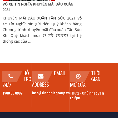
VỎ XE TÍN NGHĨA KHUYẾN MÃI ĐẦU XUÂN
2021
KHUYẾN MÃI ĐẦU XUÂN TÂN SỬU 2021 Vỏ
Xe Tín Nghĩa xin gửi đến Quý khách hàng
Chương trình khuyến mãi đầu xuân Tân Sửu
Khi Quý khách mua ?? ??̂́? ??̉?/???́? tại hệ
thống các cửa ...
HỖ
EMAIL
THỜI
TRỢ
GIAN
ADDRESS
24/7
MỞ CỬA
info@tinnghiagroup.vn
1900 88 8989
Thứ 2 - Chủ nhật 7am
to 6pm