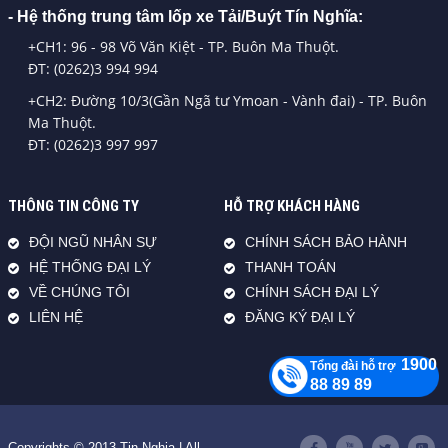
- Hệ thống trung tâm lốp xe Tải/Buýt Tín Nghĩa:
+CH1: 96 - 98 Võ Văn Kiệt - TP. Buôn Ma Thuột.
ĐT: (0262)3 994 994
+CH2: Đường 10/3(Gần Ngã tư Ymoan - Vành đai) - TP. Buôn
Ma Thuột.
ĐT: (0262)3 997 997
THÔNG TIN CÔNG TY
HỖ TRỢ KHÁCH HÀNG
ĐỘI NGŨ NHÂN SỰ
CHÍNH SÁCH BẢO HÀNH
HỆ THỐNG ĐẠI LÝ
THANH TOÁN
VỀ CHÚNG TÔI
CHÍNH SÁCH ĐẠI LÝ
LIÊN HỆ
ĐĂNG KÝ ĐẠI LÝ
1900
Tổng đài hỗ trợ
88 89 89
Copyrights © 2013 Tin Nghia | All