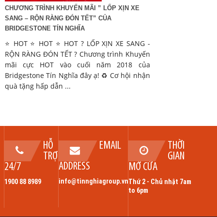
CHƯƠNG TRÌNH KHUYẾN MÃI ” LỐP XỊN XE
SANG – RỘN RÀNG ĐÓN TẾT” CỦA
BRIDGESTONE TÍN NGHĨA
⭐️ HOT ⭐️ HOT ⭐️ HOT ? LỐP XỊN XE SANG -
RỘN RÀNG ĐÓN TẾT ? Chương trình Khuyến
mãi cực HOT vào cuối năm 2018 của
Bridgestone Tín Nghĩa đây ạ! ♻️ Cơ hội nhận
quà tặng hấp dẫn ...
HỖ
EMAIL
THỜI
TRỢ
GIAN
ADDRESS
24/7
MỞ CỬA
info@tinnghiagroup.vn
1900 88 8989
Thứ 2 - Chủ nhật 7am
to 6pm