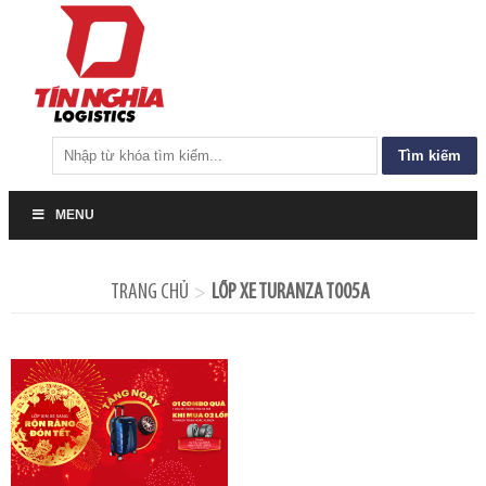
Tìm
kiếm
cho:
MENU
TRANG CHỦ
LỐP XE TURANZA T005A
>