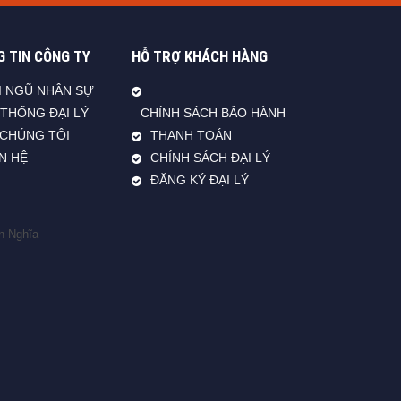
 TIN CÔNG TY
HỖ TRỢ KHÁCH HÀNG
I NGŨ NHÂN SỰ
 THỐNG ĐẠI LÝ
CHÍNH SÁCH BẢO HÀNH
 CHÚNG TÔI
THANH TOÁN
ÊN HỆ
CHÍNH SÁCH ĐẠI LÝ
ĐĂNG KÝ ĐẠI LÝ
n Nghĩa