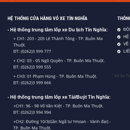
HỆ THỐNG CỬA HÀNG VỎ XE TÍN NGHĨA
THÔNG
- Hệ thống trung tâm lốp xe Du lịch Tín Nghĩa:
ĐỘ
HỆ
+ CH1: 203 - 205 Lê Thánh Tông - TP. Buôn Ma
VỀ
Thuột.
ĐT: (0262)3 999 777
LI
+ CH2: 03 - 05 Ngô Quyền - TP. Buôn Ma Thuột.
ĐT: (0262)3 999 555
+ CH3: 01 Phạm Hùng - TP. Buôn Ma Thuột.
Vỏ Xe Tí
ĐT: (0262)3 999 666
- Hệ thống trung tâm lốp xe Tải/Buýt Tín Nghĩa:
+CH1: 96 - 98 Võ Văn Kiệt - TP. Buôn Ma Thuột.
ĐT: (0262)3 994 994
+CH2: Đường 10/3(Gần Ngã tư Ymoan - Vành đai) -
TP. Buôn Ma Thuột.