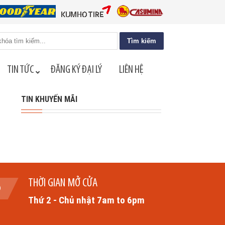
TIN TỨC
ĐĂNG KÝ ĐẠI LÝ
LIÊN HỆ
TIN KHUYẾN MÃI
THỜI GIAN MỞ CỬA
Thứ 2 - Chủ nhật 7am to 6pm