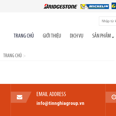
Tìm
kiếm
cho:
TRANG CHỦ
GIỚI THIỆU
DỊCH VỤ
SẢN PHẨM
TRANG CHỦ
>
EMAIL ADDRESS
info@tinnghiagroup.vn