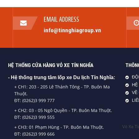
EMAIL ADDRESS
info@tinnghiagroup.vn
HỆ THỐNG CỬA HÀNG VỎ XE TÍN NGHĨA
THÔNG
- Hệ thống trung tâm lốp xe Du lịch Tín Nghĩa:
ĐỘ
HỆ
+ CH1: 203 - 205 Lê Thánh Tông - TP. Buôn Ma
VỀ
Thuột.
ĐT: (0262)3 999 777
LI
+ CH2: 03 - 05 Ngô Quyền - TP. Buôn Ma Thuột.
ĐT: (0262)3 999 555
+ CH3: 01 Phạm Hùng - TP. Buôn Ma Thuột.
Vỏ Xe Tí
ĐT: (0262)3 999 666