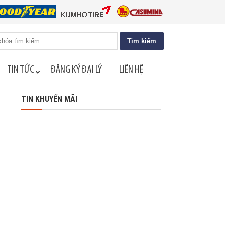
TIN TỨC
ĐĂNG KÝ ĐẠI LÝ
LIÊN HỆ
TIN KHUYẾN MÃI