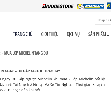
Tìm
kiếm
cho:
TRANG CHỦ
GIỚI THIỆU
DỊCH VỤ
SẢN PHẨM
MUA LOP MICHELIN TANG DU
>
IN NGAY – DÙ GẤP NGƯỢC TRAO TAY
u ngay Dù Gấp Ngược Michelin khi mua 2 Lốp Michelin bất kỳ
ịch và Tải Nhẹ trở lên tại Vỏ Xe Tín Nghĩa. - Thời gian khuyến
08/2019 hoặc đến khi hết ...