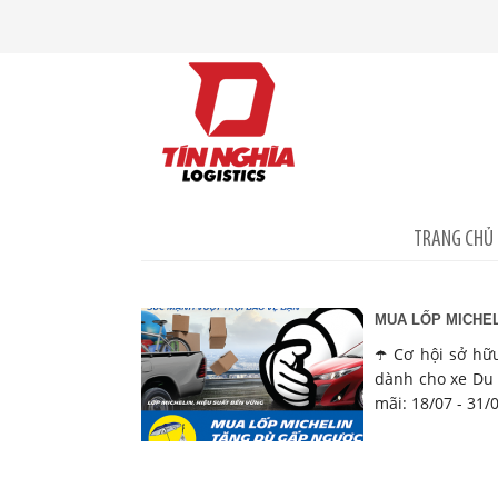
TRANG CHỦ
MUA LỐP MICHEL
☂️ Cơ hội sở hữ
dành cho xe Du L
mãi: 18/07 - 31/