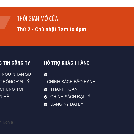
THỜI GIAN MỞ CỬA
Thứ 2 - Chủ nhật 7am to 6pm
 TIN CÔNG TY
HỖ TRỢ KHÁCH HÀNG
I NGŨ NHÂN SỰ
 THỐNG ĐẠI LÝ
CHÍNH SÁCH BẢO HÀNH
 CHÚNG TÔI
THANH TOÁN
ÊN HỆ
CHÍNH SÁCH ĐẠI LÝ
ĐĂNG KÝ ĐẠI LÝ
n Nghĩa