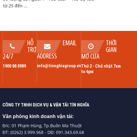
từ 25 đến ...
HỖ
EMAIL
THỜI
TRỢ
GIAN
ADDRESS
24/7
MỞ CỬA
info@tinnghiagroup.vn
1900 88 8989
Thứ 2 - Chủ nhật 7am
to 6pm
CÔNG TY TNHH DỊCH VỤ & VẬN TẢI TÍN NGHĨA
Văn phòng kinh doanh vận tải:
Đ/c: 01 Phạm Hùng, Tp.Buôn Ma Thuột
ĐT: (0262) 3.999.968 - DĐ: 091.343.69.68