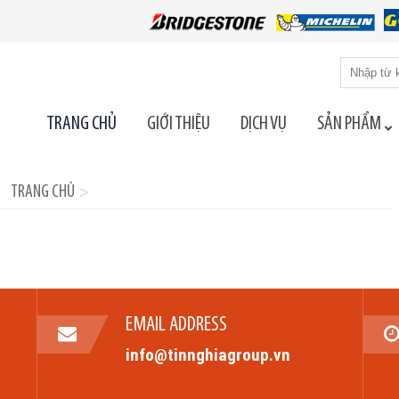
Tìm
kiếm
cho:
TRANG CHỦ
GIỚI THIỆU
DỊCH VỤ
SẢN PHẨM
TRANG CHỦ
>
EMAIL ADDRESS
info@tinnghiagroup.vn