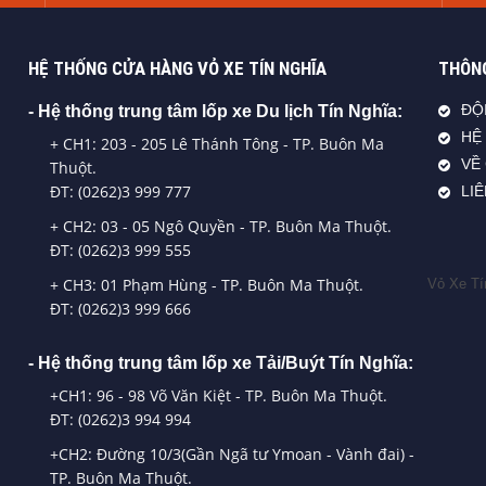
HỆ THỐNG CỬA HÀNG VỎ XE TÍN NGHĨA
THÔNG
- Hệ thống trung tâm lốp xe Du lịch Tín Nghĩa:
ĐỘ
HỆ
+ CH1: 203 - 205 Lê Thánh Tông - TP. Buôn Ma
VỀ
Thuột.
ĐT: (0262)3 999 777
LI
+ CH2: 03 - 05 Ngô Quyền - TP. Buôn Ma Thuột.
ĐT: (0262)3 999 555
+ CH3: 01 Phạm Hùng - TP. Buôn Ma Thuột.
Vỏ Xe Tí
ĐT: (0262)3 999 666
- Hệ thống trung tâm lốp xe Tải/Buýt Tín Nghĩa:
+CH1: 96 - 98 Võ Văn Kiệt - TP. Buôn Ma Thuột.
ĐT: (0262)3 994 994
+CH2: Đường 10/3(Gần Ngã tư Ymoan - Vành đai) -
TP. Buôn Ma Thuột.