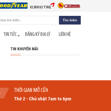
TIN TỨC
ĐĂNG KÝ ĐẠI LÝ
LIÊN HỆ
TIN KHUYẾN MÃI
THỜI GIAN MỞ CỬA
Thứ 2 - Chủ nhật 7am to 6pm