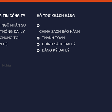
 TIN CÔNG TY
HỖ TRỢ KHÁCH HÀNG
I NGŨ NHÂN SỰ
 THỐNG ĐẠI LÝ
CHÍNH SÁCH BẢO HÀNH
 CHÚNG TÔI
THANH TOÁN
ÊN HỆ
CHÍNH SÁCH ĐẠI LÝ
ĐĂNG KÝ ĐẠI LÝ
n Nghĩa