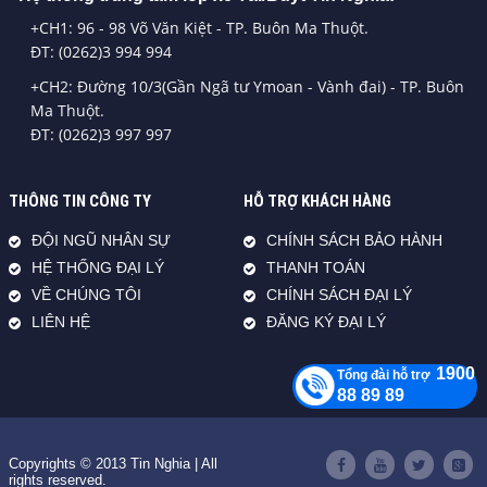
+CH1: 96 - 98 Võ Văn Kiệt - TP. Buôn Ma Thuột.
ĐT: (0262)3 994 994
+CH2: Đường 10/3(Gần Ngã tư Ymoan - Vành đai) - TP. Buôn
Ma Thuột.
ĐT: (0262)3 997 997
THÔNG TIN CÔNG TY
HỖ TRỢ KHÁCH HÀNG
ĐỘI NGŨ NHÂN SỰ
CHÍNH SÁCH BẢO HÀNH
HỆ THỐNG ĐẠI LÝ
THANH TOÁN
VỀ CHÚNG TÔI
CHÍNH SÁCH ĐẠI LÝ
LIÊN HỆ
ĐĂNG KÝ ĐẠI LÝ
1900
Tổng đài hỗ trợ
88 89 89
Copyrights © 2013 Tin Nghia | All
rights reserved.