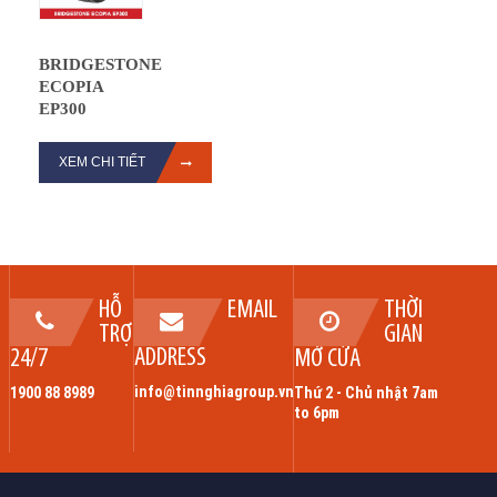
BRIDGESTONE
ECOPIA
EP300
XEM CHI TIẾT
HỖ
EMAIL
THỜI
TRỢ
GIAN
ADDRESS
24/7
MỞ CỬA
info@tinnghiagroup.vn
1900 88 8989
Thứ 2 - Chủ nhật 7am
to 6pm