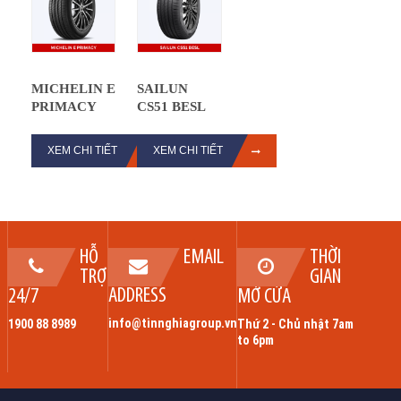
MICHELIN E
SAILUN
PRIMACY
CS51 BESL
XEM CHI TIẾT
XEM CHI TIẾT
HỖ
EMAIL
THỜI
TRỢ
GIAN
ADDRESS
24/7
MỞ CỬA
info@tinnghiagroup.vn
1900 88 8989
Thứ 2 - Chủ nhật 7am
to 6pm