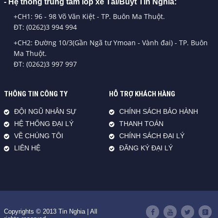
- Hệ thống trung tâm lốp xe Tải/Buýt Tín Nghĩa:
+CH1: 96 - 98 Võ Văn Kiệt - TP. Buôn Ma Thuột.
ĐT: (0262)3 994 994
+CH2: Đường 10/3(Gần Ngã tư Ymoan - Vành đai) - TP. Buôn
Ma Thuột.
ĐT: (0262)3 997 997
THÔNG TIN CÔNG TY
HỖ TRỢ KHÁCH HÀNG
ĐỘI NGŨ NHÂN SỰ
CHÍNH SÁCH BẢO HÀNH
HỆ THỐNG ĐẠI LÝ
THANH TOÁN
VỀ CHÚNG TÔI
CHÍNH SÁCH ĐẠI LÝ
LIÊN HỆ
ĐĂNG KÝ ĐẠI LÝ
Copyrights © 2013 Tin Nghia | All