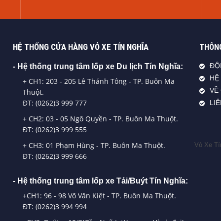
HỆ THỐNG CỬA HÀNG VỎ XE TÍN NGHĨA
THÔNG
- Hệ thống trung tâm lốp xe Du lịch Tín Nghĩa:
ĐỘ
HỆ
+ CH1: 203 - 205 Lê Thánh Tông - TP. Buôn Ma
VỀ
Thuột.
ĐT: (0262)3 999 777
LI
+ CH2: 03 - 05 Ngô Quyền - TP. Buôn Ma Thuột.
ĐT: (0262)3 999 555
+ CH3: 01 Phạm Hùng - TP. Buôn Ma Thuột.
Vỏ Xe Tí
ĐT: (0262)3 999 666
- Hệ thống trung tâm lốp xe Tải/Buýt Tín Nghĩa:
+CH1: 96 - 98 Võ Văn Kiệt - TP. Buôn Ma Thuột.
ĐT: (0262)3 994 994