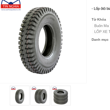
- Lốp ôtô b
Từ Khóa
Buôn Ma 
LỐP XE 
Danh mục