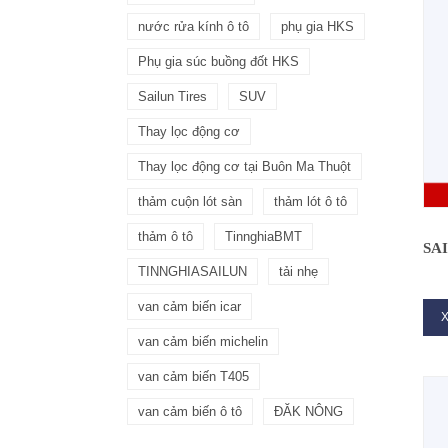
nước rửa kính ô tô
phụ gia HKS
Phụ gia súc buồng đốt HKS
Sailun Tires
SUV
Thay lọc động cơ
Thay lọc động cơ tại Buôn Ma Thuột
thảm cuộn lót sàn
thảm lót ô tô
thảm ô tô
TinnghiaBMT
SA
TINNGHIASAILUN
tải nhẹ
van cảm biến icar
X
van cảm biến michelin
van cảm biến T405
van cảm biến ô tô
ĐĂK NÔNG