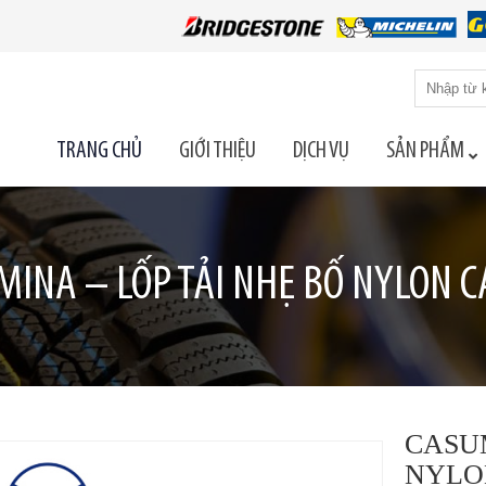
Tìm
kiếm
cho:
TRANG CHỦ
GIỚI THIỆU
DỊCH VỤ
SẢN PHẨM
MINA – LỐP TẢI NHẸ BỐ NYLON C
CASUM
NYLO