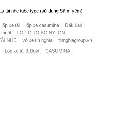
ias tải nhẹ tube type (sử dụng Săm, yếm)
lốp xe tải
lốp xe casumina
Đăk Lăk
Thuột
LỐP Ô TÔ BỐ NYLON
TẢI NHẸ
vỏ xe tín nghĩa
tinnghiagroup.vn
Lốp xe tải & Buýt
CASUMINA