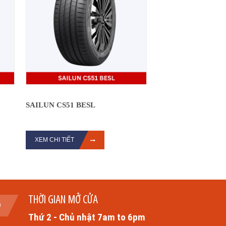
SAILUN CS51 BESL
XEM CHI TIẾT
THỜI GIAN MỞ CỬA
Thứ 2 - Chủ nhật 7am to 6pm