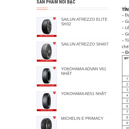
SẢN PHẨM NỔI BẬC
TÍ
– Đ
SAILUN ATREZZO ELITE
– G
SH32
– L
– G
– T
SAILUN ATREZZO SH407
ché
– Độ
YOKOHAMA ADVAN V61
NHẬT
YOKOHAMA AE51 NHẬT
MICHELIN E PRIMACY