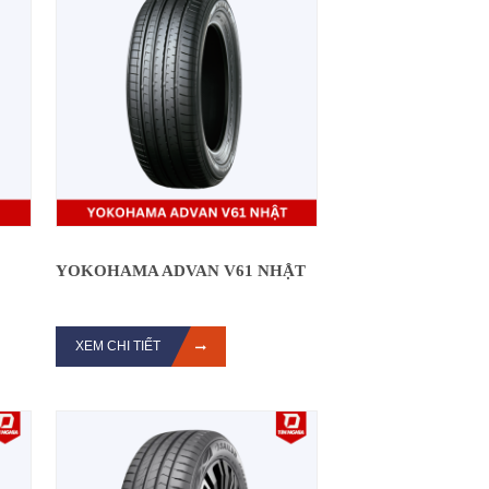
YOKOHAMA ADVAN V61 NHẬT
XEM CHI TIẾT