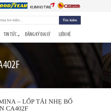
TIN TỨC
ĐĂNG KÝ ĐẠI LÝ
LIÊN HỆ
A402F
INA – LỐP TẢI NHẸ BỐ
N CA402F