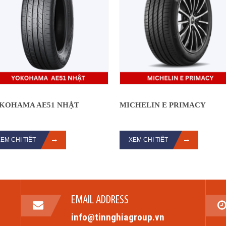
KOHAMA AE51 NHẬT
MICHELIN E PRIMACY
EM CHI TIẾT
XEM CHI TIẾT
EMAIL ADDRESS
info@tinnghiagroup.vn