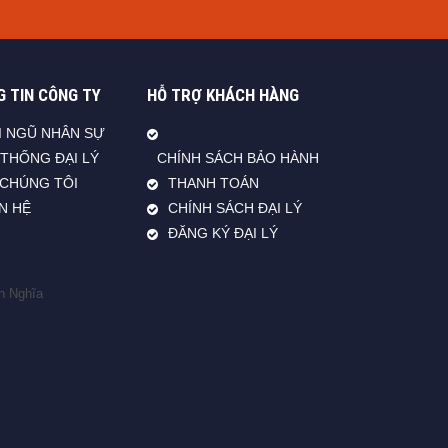
 TIN CÔNG TY
HỖ TRỢ KHÁCH HÀNG
I NGŨ NHÂN SỰ
 THỐNG ĐẠI LÝ
CHÍNH SÁCH BẢO HÀNH
 CHÚNG TÔI
THANH TOÁN
ÊN HỆ
CHÍNH SÁCH ĐẠI LÝ
ĐĂNG KÝ ĐẠI LÝ
n Nghĩa