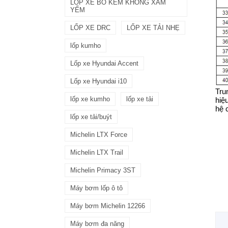
LỐP XE BỐ KẼM KHÔNG XĂM
YẾM
LỐP XE DRC
LỐP XE TẢI NHẸ
lốp kumho
Lốp xe Hyundai Accent
Lốp xe Hyundai i10
Tru
lốp xe kumho
lốp xe tải
hiệ
hệ 
lốp xe tải/buýt
Michelin LTX Force
Michelin LTX Trail
Michelin Primacy 3ST
Máy bơm lốp ô tô
Máy bơm Michelin 12266
Máy bơm đa năng