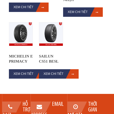
XEM CHI TIẾT
XEM CHI TIẾT
MICHELIN E
SAILUN
PRIMACY
CS51 BESL
XEM CHI TIẾT
XEM CHI TIẾT
HỖ
EMAIL
THỜI
TRỢ
GIAN