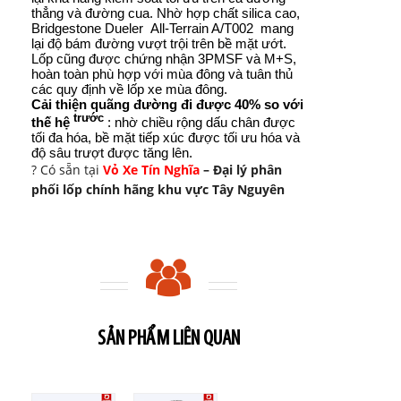
thẳng và đường cua. Nhờ hợp chất silica cao,
Bridgestone Dueler
All-Terrain A/T002
mang
lại độ bám đường vượt trội trên bề mặt ướt.
Lốp cũng được chứng nhận 3PMSF và M+S,
hoàn toàn phù hợp với mùa đông và tuân thủ
các quy định về lốp xe mùa đông.
Cải thiện quãng đường đi được 40% so với
trước
thế hệ
: nhờ chiều rộng dấu chân được
tối đa hóa, bề mặt tiếp xúc được tối ưu hóa và
độ sâu trượt được tăng lên.
? Có sẵn tại
Vỏ Xe Tín Nghĩa
– Đại lý phân
phối lốp chính hãng khu vực Tây Nguyên
SẢN PHẨM LIÊN QUAN