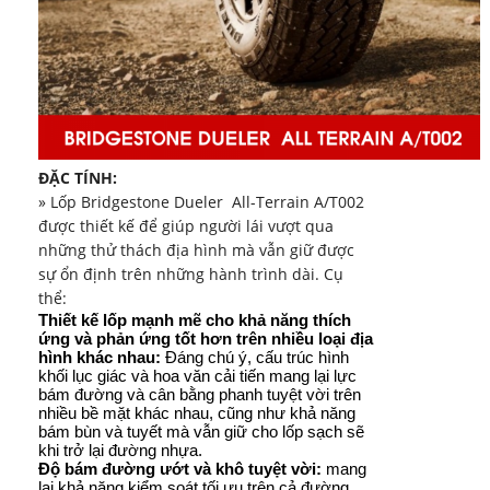
ĐẶC TÍNH:
» Lốp Bridgestone Dueler
All-Terrain A/T002
được thiết kế để giúp người lái vượt qua
những thử thách địa hình mà vẫn giữ được
sự ổn định trên những hành trình dài. Cụ
thể:
Thiết kế lốp mạnh mẽ cho khả năng thích
ứng và phản ứng tốt hơn trên nhiều loại địa
hình khác nhau:
Đáng chú ý, cấu trúc hình
khối lục giác và hoa văn cải tiến mang lại lực
bám đường và cân bằng phanh tuyệt vời trên
nhiều bề mặt khác nhau, cũng như khả năng
bám bùn và tuyết mà vẫn giữ cho lốp sạch sẽ
khi trở lại đường nhựa.
Độ bám đường ướt và khô tuyệt vời:
mang
lại khả năng kiểm soát tối ưu trên cả đường