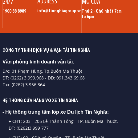
ADDRESS
24/7
MỞ CỬA
info@tinnghiagroup.vn
1900 88 8989
Thứ 2 - Chủ nhật 7am
to 6pm
CÔNG TY TNHH DỊCH VỤ & VẬN TẢI TÍN NGHĨA
Văn phòng kinh doanh vận tải:
Đ/c: 01 Phạm Hùng, Tp.Buôn Ma Thuột
ĐT: (0262) 3.999.968 - DĐ: 091.343.69.68
Fax: (0262) 3.956.364
HỆ THỐNG CỬA HÀNG VỎ XE TÍN NGHĨA
- Hệ thống trung tâm lốp xe Du lịch Tín Nghĩa:
+ CH1: 203 - 205 Lê Thánh Tông - TP. Buôn Ma Thuột.
ĐT: (0262)3 999 777
+ CH2: 03 - 05 Ngô Quyền - TP. Buôn Ma Thuột.