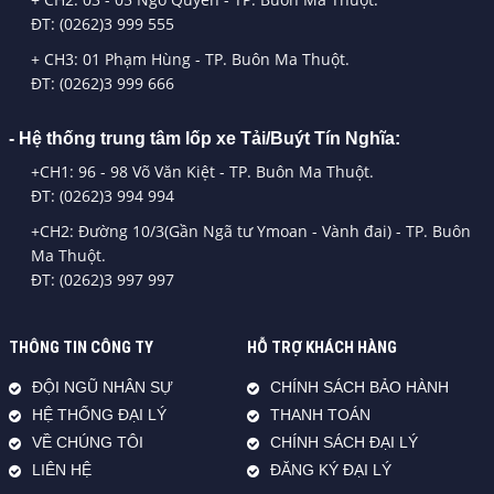
ĐT: (0262)3 999 555
+ CH3: 01 Phạm Hùng - TP. Buôn Ma Thuột.
ĐT: (0262)3 999 666
- Hệ thống trung tâm lốp xe Tải/Buýt Tín Nghĩa:
+CH1: 96 - 98 Võ Văn Kiệt - TP. Buôn Ma Thuột.
ĐT: (0262)3 994 994
+CH2: Đường 10/3(Gần Ngã tư Ymoan - Vành đai) - TP. Buôn
Ma Thuột.
ĐT: (0262)3 997 997
THÔNG TIN CÔNG TY
HỖ TRỢ KHÁCH HÀNG
ĐỘI NGŨ NHÂN SỰ
CHÍNH SÁCH BẢO HÀNH
HỆ THỐNG ĐẠI LÝ
THANH TOÁN
VỀ CHÚNG TÔI
CHÍNH SÁCH ĐẠI LÝ
LIÊN HỆ
ĐĂNG KÝ ĐẠI LÝ